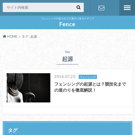
フェンシングの知られざる魅力に迫るメディア
お問い合わ
Fence
HOME
タグ : 起源
せ
TAG
起源
2016.07.20
フェンシング
フェンシングの起源とは？競技化まで
の道のりを徹底解説！
タグ