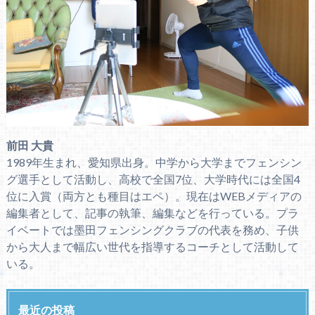
前田 大貴
1989年生まれ、愛知県出身。中学から大学までフェンシン
グ選手として活動し、高校で全国7位、大学時代には全国4
位に入賞（両方とも種目はエペ）。現在はWEBメディアの
編集者として、記事の執筆、編集などを行っている。プラ
イベートでは墨田フェンシングクラブの代表を務め、子供
から大人まで幅広い世代を指導するコーチとして活動して
いる。
最近の投稿