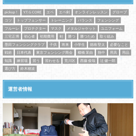
pickup！
Y.T.G CORE
エペ
エペ剣
オンラインレッスン
グローブ
コツ
トップフェンサー
トレーニング
バランス
フェンシング
フルーレ
プロテクター
マスク
メタルジャケット
ユニフォーム
三宅正博
初心者
初期費用
剣
勝つ
勝つため
取り組み
墨田フェンシングクラブ
子供
将来
小学生
徳南 堅太
必要なこと
戦術
日本代表
東京フェンシング商会
櫛橋 茉由
熱中
用具
用品
知識
練習場
習う
習わせる
荒川区
西藤 俊哉
辻 健一郎
選び方
鈴木穂波
運営者情報